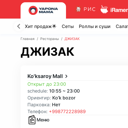
Хит продаж🌟
Сеты
Роллы и суши
Сала
Главная
/
Рестораны
/
ДЖИЗАК
ДЖИЗАК
Ko'ksaroy Mall
Открыт до 23:00
schedule
:
10:55
~
23:00
Ориентир
:
Ko’k bozor
Парковка
:
Нет
Телефон
:
+998772228989
Меню