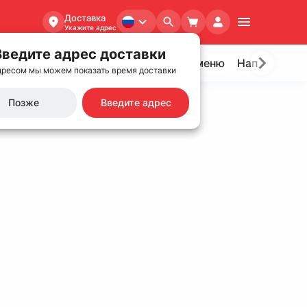
Доставка
Укажите адрес
Введите адрес доставки
леб и гарниры
Десерты
Детское меню
Напитки
С
дресом мы можем показать время доставки
Позже
Введите адрес