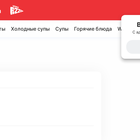
ты
Холодные супы
Супы
Горячие блюда
WOK
Х
С а