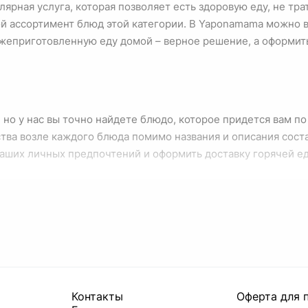
ярная услуга, которая позволяет есть здоровую еду, не тра
 ассортимент блюд этой категории. В Yaponamama можно вы
ежеприготовленную еду домой – верное решение, а оформить
 но у нас вы точно найдете блюдо, которое придется вам п
тва возле каждого блюда помимо названия и описания сост
ваших личных предпочтений и оформить доставку горячей е
Контакты
Оферта для 