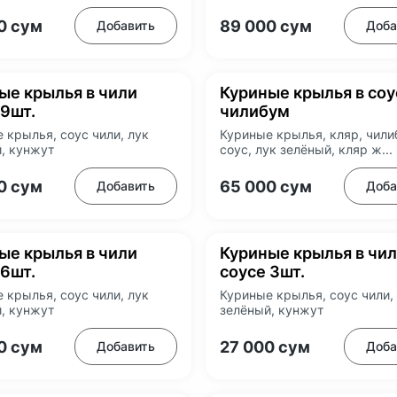
00
сум
89 000
сум
Добавить
Доба
ые крылья в чили
Куриные крылья в соу
 9шт.
чилибум
 крылья, соус чили, лук
Куриные крылья, кляр, чил
, кунжут
соус, лук зелёный, кляр ж...
00
сум
65 000
сум
Добавить
Доба
ые крылья в чили
Куриные крылья в чи
 6шт.
соусе 3шт.
 крылья, соус чили, лук
Куриные крылья, соус чили,
, кунжут
зелёный, кунжут
00
сум
27 000
сум
Добавить
Доба