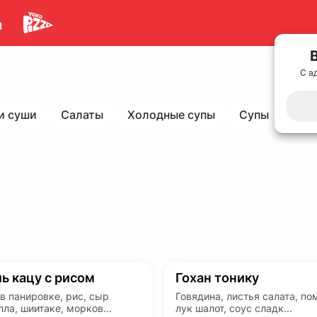
С а
и суши
Салаты
Холодные супы
Супы
Гор
ь кацу с рисом
Гохан тонику
в панировке, рис, сыр
Говядина, листья салата, по
ла, шиитаке, морков...
лук шалот, соус сладк...