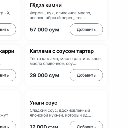
Гёдза кимчи
трый,
Форель, лук, сливочное масло,
чеснок, чёрный перец, тес...
57 000
сум
вить
Добавить
карри
Катлама с соусом тартар
к
Тесто катлама, масло растительное,
..
масло сливочное, соу...
29 000
сум
вить
Добавить
Унаги соус
Сладкий соус, вдохновленный
нжут
японской кухней, который ид...
12 000
сум
вить
Добавить