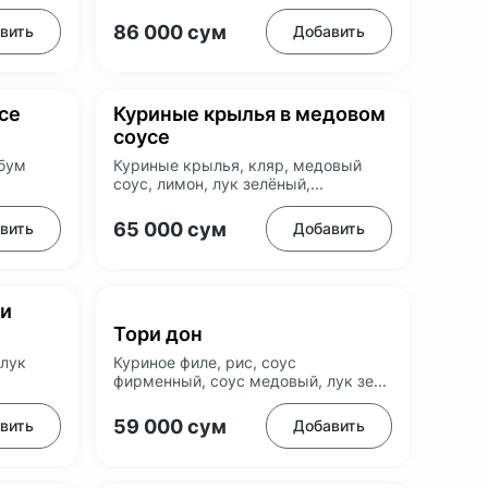
86 000
сум
вить
Добавить
се
Куриные крылья в медовом
соусе
ибум
Куриные крылья, кляр, медовый
соус, лимон, лук зелёный,...
65 000
сум
вить
Добавить
ли
Тори дон
 лук
Куриное филе, рис, соус
фирменный, соус медовый, лук зе...
59 000
сум
вить
Добавить