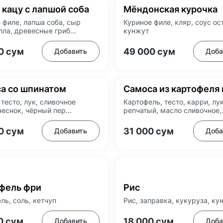
 кацу с лапшой соба
Мёндонская курочка
 филе, лапша соба, сыр
Куриное филе, кляр, соус ос
ла, древесные гриб...
кунжут
00
сум
49 000
сум
Добавить
Доба
а со шпинатом
Самоса из картофеля 
 тесто, лук, сливочное
Картофель, тесто, карри, лу
чеснок, чёрный пер...
репчатый, масло сливочное,.
00
сум
31 000
сум
Добавить
Доба
фель фри
Рис
ль, соль, кетчуп
Рис, заправка, кукуруза, ку
0
сум
18 000
сум
Добавить
Доба