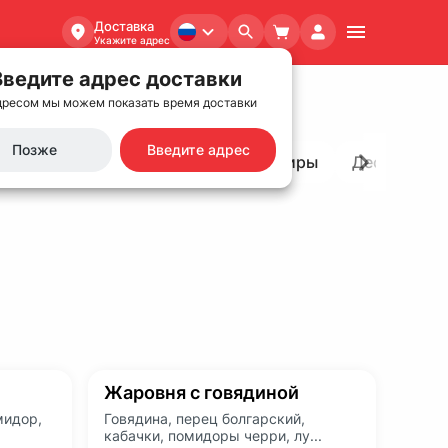
Доставка
Укажите адрес
Введите адрес доставки
дресом мы можем показать время доставки
Позже
Введите адрес
ячие блюда
WOK
Хлеб и гарниры
Десерты
Жаровня с говядиной
мидор,
Говядина, перец болгарский,
кабачки, помидоры черри, лу...