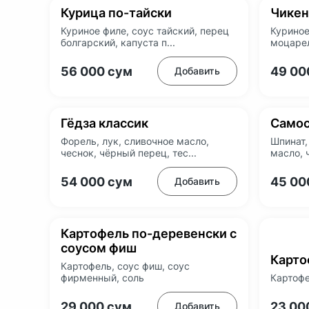
Курица по-тайски
Чикен
Куриное филе, соус тайский, перец
Куриное
болгарский, капуста п...
моцарел
56 000
сум
49 0
Добавить
Гёдза классик
Самос
Форель, лук, сливочное масло,
Шпинат,
чеснок, чёрный перец, тес...
масло, 
54 000
сум
45 0
Добавить
Картофель по-деревенски с
соусом фиш
Карто
Картофель, соус фиш, соус
фирменный, соль
Картофе
29 000
сум
23 00
Добавить