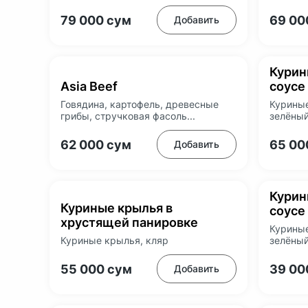
79 000
сум
69 0
Добавить
Курин
Asia Beef
соусе
Говядина, картофель, древесные
Куриные
грибы, стручковая фасоль...
зелёный
62 000
сум
65 0
Добавить
Курин
Куриные крылья в
соусе
хрустящей панировке
Куриные
Куриные крылья, кляр
зелёный
55 000
сум
39 0
Добавить