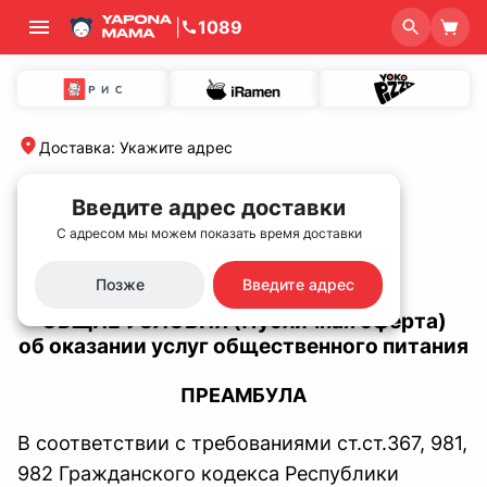
|
1089
Доставка
:
Укажите адрес
home
/
Оферта для программы лояльности
Введите адрес доставки
Оферта для программы
С адресом мы можем показать время доставки
лояльности
Позже
Введите адрес
ОБЩИЕ УСЛОВИЯ (Публичная оферта)
об оказании услуг общественного питания
ПРЕАМБУЛА
В соответствии с требованиями cт.ст.367, 981,
982 Гражданского кодекса Республики