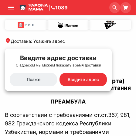
|
1089
Доставка
:
Укажите адрес
Главная
/
Публичная оферта
Введите адрес доставки
Публичная оферта
С адресом мы можем показать время доставки
Позже
Введите адрес
ОБЩИЕ УСЛОВИЯ (Публичная оферта)
об оказании услуг общественного питания
ПРЕАМБУЛА
В соответствии с требованиями cт.ст.367, 981,
982 Гражданского кодекса Республики
Узбекистан, нормами и требованиями