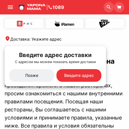
|
1089
Доставка
:
Укажите адрес
Главная
/
Правила посещения ресторана
Введите адрес доставки
Правила посещения ресторана
С адресом мы можем показать время доставки
Позже
Введите адрес
В целях комфортного и безопасного
проведения времени в наших ресторанах,
просим ознакомиться с нашими внутренними
правилами посещения. Посещая наши
рестораны, Вы соглашаетесь с нашими
условиями и принимаете правила, указанные
ниже. Все правила и условия обязательны