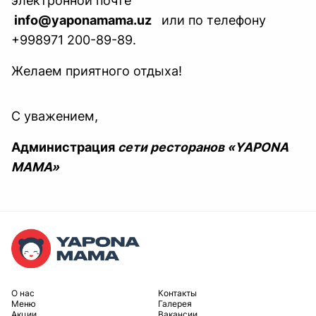
электронной почте
info@yaponamama.uz
или по телефону
+998971 200-89-89.
Желаем приятного отдыха!
С уважением,
Администрация
сети ресторанов «YAPONA
MAMA»
O нас
Контакты
Меню
Галерея
Акции
Вакансии