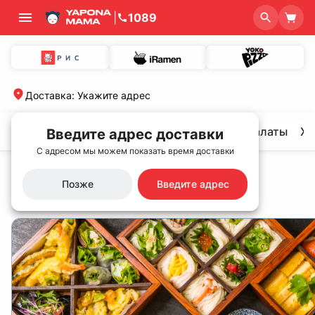
|
1089
Доставка
:
Укажите адрес
Хит продаж🌟
Сеты
Роллы и суши
Салаты
Хо
Введите адрес доставки
С адресом мы можем показать время доставки
Главная
/
Контакты
Контакты
Позже
Введите адрес