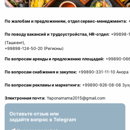
По жалобам и предложениям, отдел сервис-менеджмента
:
По поводу вакансий и трудоустройства, HR-отдел
:
+99898-1
(
Ташкент
),
+99898-124-50-20
(
Регионы
)
По вопросам аренды и предложению площадей
:
+99890-06
По вопросам снабжения и закупок
:
+99890-331-11-10
Анора
По вопросам рекламы и маркетинга
:
+99890-926-08-08
Зух
Электронная почта
:
Yaponamama2015@gmail.com
Оставьте отзыв или
задайте вопрос в Telegram