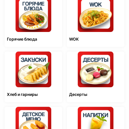
Горячие блюда
WOK
Хлеб и гарниры
Десерты