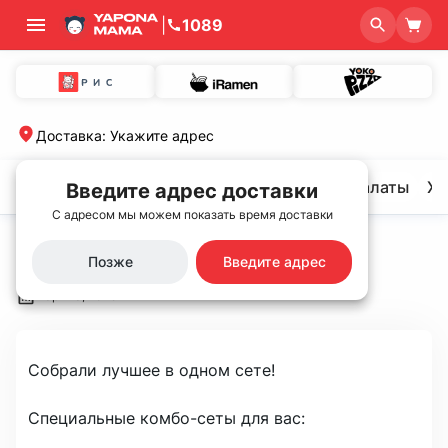
|
1089
Доставка
:
Укажите адрес
Хит продаж🌟
Сеты
Роллы и суши
Салаты
Хо
Введите адрес доставки
С адресом мы можем показать время доставки
Главная
/
Новости
/
Новые комбо 😍
Позже
Введите адрес
Новые комбо 😍
март 13, 2025
Собрали лучшее в одном сете!

Специальные комбо-сеты для вас: 
