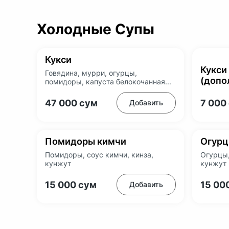
Холодные Супы
Кукси
Кукси
Говядина, мурри, огурцы,
(допо
помидоры, капуста белокочанная...
47 000
сум
7 000
Добавить
Помидоры кимчи
Огурц
Помидоры, соус кимчи, кинза,
Огурцы,
кунжут
кунжут
15 000
сум
15 00
Добавить