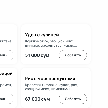
Удон с курицей
иитаке,
Куриное филе, овощной микс,
шиитаке, фасоль стручковая,...
51 000
сум
вить
Добавить
урицей
Рис с морепродуктами
 рамен,
Креветки тигровые, судак, рис,
овощной микс, шампиньоны...
67 000
сум
вить
Добавить