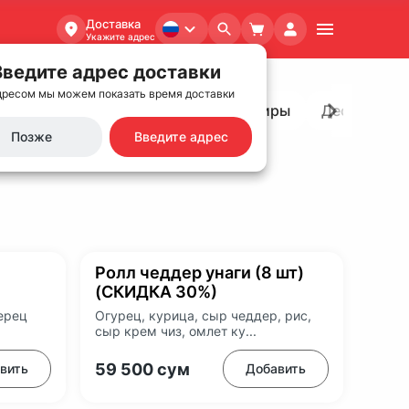
Доставка
Укажите адрес
Введите адрес доставки
дресом мы можем показать время доставки
ячие блюда
WOK
Хлеб и гарниры
Десерты
Позже
Введите адрес
Ролл чеддер унаги (8 шт)
(СКИДКА 30%)
ерец
Огурец, курица, сыр чеддер, рис,
сыр крем чиз, омлет ку...
59 500
сум
вить
Добавить