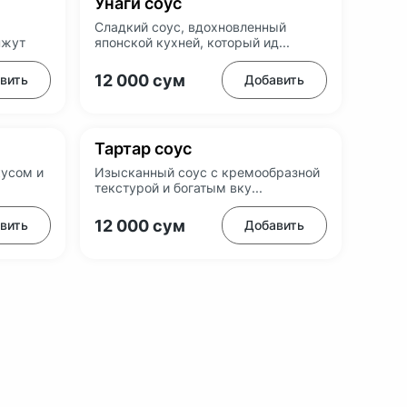
Унаги соус
Сладкий соус, вдохновленный
нжут
японской кухней, который ид...
12 000
сум
вить
Добавить
Тартар соус
кусом и
Изысканный соус с кремообразной
текстурой и богатым вку...
12 000
сум
вить
Добавить