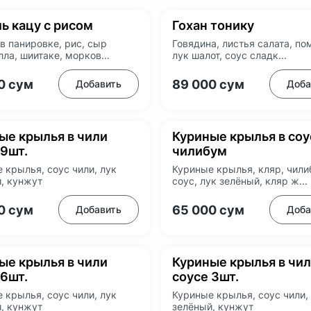
ь кацу с рисом
Гохан тонику
в панировке, рис, сыр
Говядина, листья салата, по
ла, шиитаке, морков...
лук шалот, соус сладк...
00
сум
89 000
сум
Добавить
Доба
ые крылья в чили
Куриные крылья в соу
 9шт.
чилибум
 крылья, соус чили, лук
Куриные крылья, кляр, чил
, кунжут
соус, лук зелёный, кляр ж...
00
сум
65 000
сум
Добавить
Доба
ые крылья в чили
Куриные крылья в чи
 6шт.
соусе 3шт.
 крылья, соус чили, лук
Куриные крылья, соус чили,
, кунжут
зелёный, кунжут