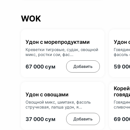
WOK
Удон с морепродуктами
Удон 
Креветки тигровые, судак, овощной
Говядин
микс, ростки сои, фас...
фасоль 
67 000
сум
59 0
Добавить
Корей
Удон с овощами
говяд
Овощной микс, шиитаке, фасоль
Говядин
стручковая, лапша удон, я...
сливочн
37 000
сум
69 0
Добавить