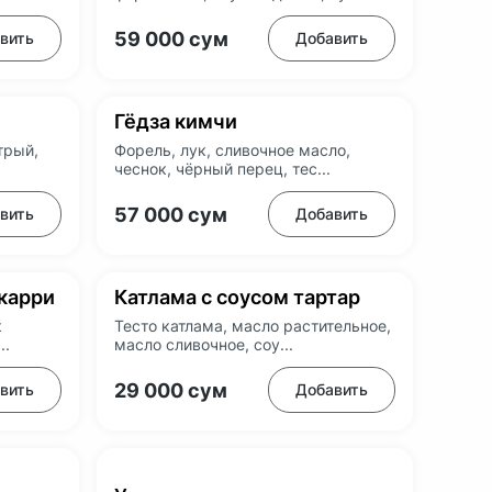
59 000
сум
вить
Добавить
Гёдза кимчи
трый,
Форель, лук, сливочное масло,
чеснок, чёрный перец, тес...
57 000
сум
вить
Добавить
карри
Катлама с соусом тартар
к
Тесто катлама, масло растительное,
..
масло сливочное, соу...
29 000
сум
вить
Добавить