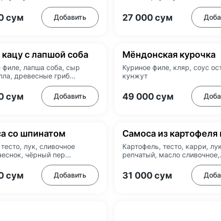
00
сум
27 000
сум
Добавить
Доба
 кацу с лапшой соба
Мёндонская курочка
 филе, лапша соба, сыр
Куриное филе, кляр, соус ос
ла, древесные гриб...
кунжут
00
сум
49 000
сум
Добавить
Доба
а со шпинатом
Самоса из картофеля 
 тесто, лук, сливочное
Картофель, тесто, карри, лу
чеснок, чёрный пер...
репчатый, масло сливочное,.
00
сум
31 000
сум
Добавить
Доба