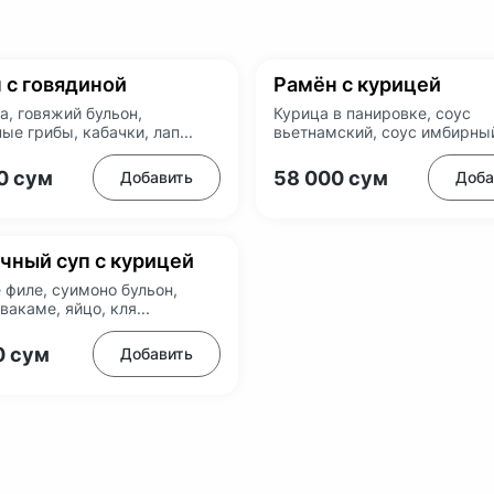
 с говядиной
Рамён с курицей
а, говяжий бульон,
Курица в панировке, соус
ые грибы, кабачки, лап...
вьетнамский, соус имбирный,
00
сум
58 000
сум
Добавить
Доба
чный суп с курицей
 филе, суимоно бульон,
вакаме, яйцо, кля...
0
сум
Добавить