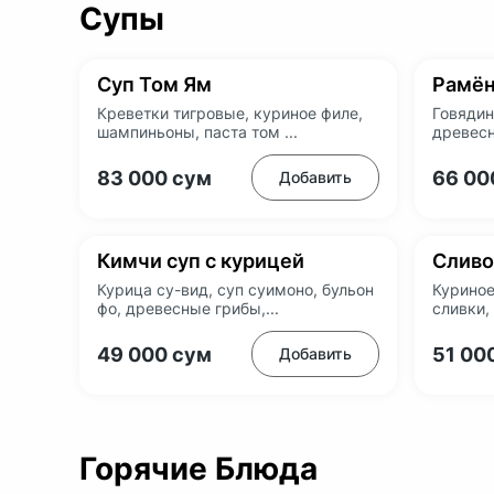
Супы
Суп Том Ям
Рамён
Креветки тигровые, куриное филе,
Говядин
шампиньоны, паста том ...
древесн
83 000
сум
66 0
Добавить
Кимчи суп с курицей
Сливо
Курица су-вид, суп суимоно, бульон
Куриное
фо, древесные грибы,...
сливки, 
49 000
сум
51 00
Добавить
Горячие Блюда