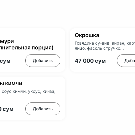
Окрошка
 мури
Говядина су-вид, айран, кар
лнительная порция)
яйцо, фасоль стручко...
сум
47 000
сум
Добавить
Доба
ы кимчи
 соус кимчи, уксус, кинза,
0
сум
Добавить