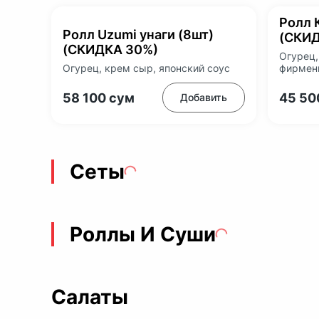
Ролл 
Ролл Uzumi унаги (8шт)
(СКИД
(СКИДКА 30%)
Огурец,
Огурец, крем сыр, японский соус
фирмен
58 100
сум
45 5
Добавить
Сеты
Роллы И Суши
Салаты