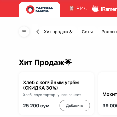
Хит продаж🌟
Сеты
Роллы 
Хит Продаж🌟
Хлеб с копчёным угрём
(СКИДКА 30%)
Мохи
Хлеб, соус тартар, унаги паштет
25 200
сум
39 0
Добавить