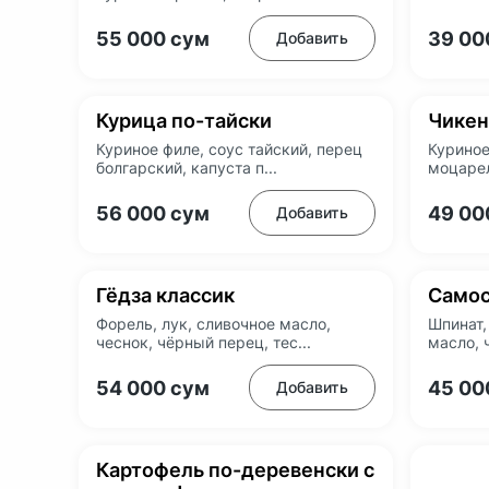
55 000
сум
39 0
Добавить
Курица по-тайски
Чикен
Куриное филе, соус тайский, перец
Куриное
болгарский, капуста п...
моцарел
56 000
сум
49 0
Добавить
Гёдза классик
Самос
Форель, лук, сливочное масло,
Шпинат,
чеснок, чёрный перец, тес...
масло, 
54 000
сум
45 0
Добавить
Картофель по-деревенски с