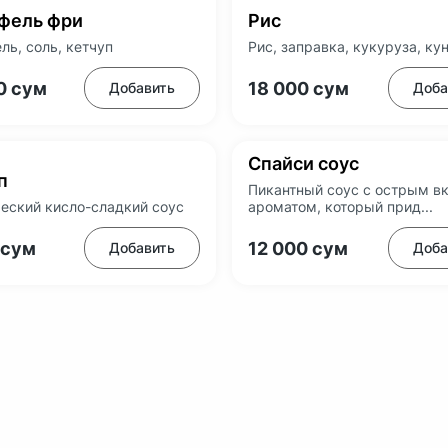
фель фри
Рис
ль, соль, кетчуп
Рис, заправка, кукуруза, ку
0
сум
18 000
сум
Добавить
Доба
Спайси соус
п
Пикантный соус с острым в
еский кисло-сладкий соус
ароматом, который прид...
сум
12 000
сум
Добавить
Доба