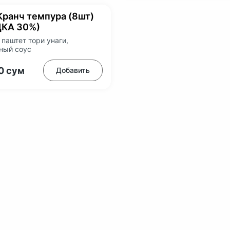
Кранч темпура (8шт)
КА 30%)
 паштет тори унаги,
ный соус
00
сум
Добавить