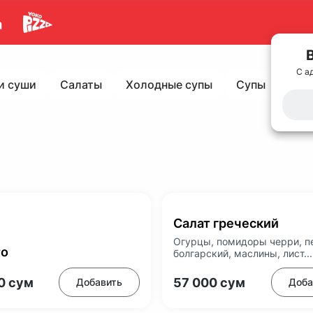
С а
и суши
Салаты
Холодные супы
Супы
Гор
Салат греческий
Огурцы, помидоры черри, п
то
болгарский, маслины, лист...
00
сум
57 000
сум
Добавить
Доба