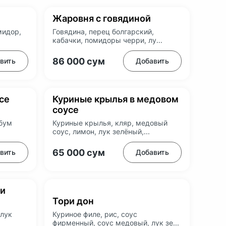
Жаровня с говядиной
мидор,
Говядина, перец болгарский,
кабачки, помидоры черри, лу...
86 000
сум
вить
Добавить
се
Куриные крылья в медовом
соусе
ибум
Куриные крылья, кляр, медовый
соус, лимон, лук зелёный,...
65 000
сум
вить
Добавить
ли
Тори дон
 лук
Куриное филе, рис, соус
фирменный, соус медовый, лук зе...