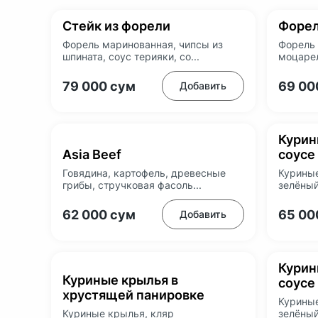
Стейк из форели
Форел
Форель маринованная, чипсы из
Форель 
шпината, соус терияки, со...
моцарел
79 000
сум
69 0
Добавить
Курин
Asia Beef
соусе
Говядина, картофель, древесные
Куриные
грибы, стручковая фасоль...
зелёный
62 000
сум
65 0
Добавить
Курин
Куриные крылья в
соусе
хрустящей панировке
Куриные
Куриные крылья, кляр
зелёный