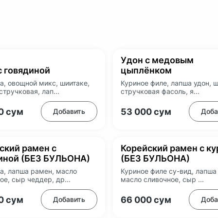
Удон с медовым
с говядиной
цыплёнком
а, овощной микс, шиитаке,
Куриное филе, лапша удон, ш
стручковая, лап...
стручковая фасоль, я...
00
сум
53 000
сум
Добавить
Доба
ский рамен с
Корейский рамен с к
иной (БЕЗ БУЛЬОНА)
(БЕЗ БУЛЬОНА)
а, лапша рамен, масло
Куриное филе су-вид, лапша
ое, сыр чеддер, др...
масло сливочное, сыр ...
00
сум
66 000
сум
Добавить
Доба